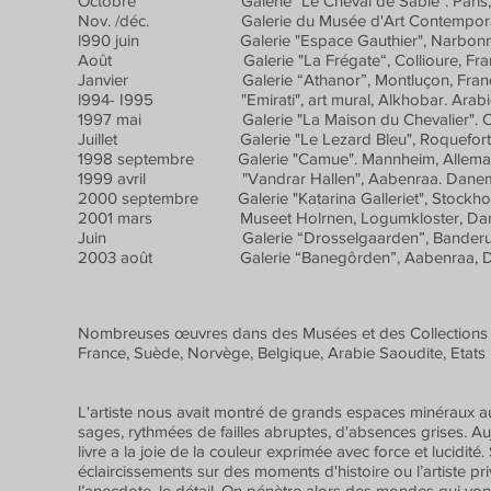
Octobre Galerie "Le Cheval de Sable". Paris, 
Nov. /déc. Galerie du Musée d'Art Contemporain 
l990 juin Galerie "Espace Gauthier", Narbonne.
Août Galerie "La Frégate“, Collioure, Fran
Janvier Galerie “Athanor”, Montluçon, Franc
l994- I995 "Emirati", art mural, Alkhobar. Arabie
1997 mai Galerie "La Maison du Chevalier". Car
Juillet Galerie "Le Lezard Bleu", Roquefort des
1998 septembre Galerie "Camue". Mannheim, Allema
1999 avril "Vandrar Hallen", Aabenraa. Danem
2000 septembre Galerie "Katarina Galleriet", Stockho
2001 mars Museet Holrnen, Logumkloster, Dan
Juin Galerie “Drosselgaarden”, Banderup,
2003 août Galerie “Banegôrden”, Aabenraa, D
Nombreuses œuvres dans des Musées et des Collections p
France, Suède, Norvège, Belgique, Arabie Saoudite, Etats
L'artiste nous avait montré de grands espaces minéraux au
sages, rythmées de failles abruptes, d'absences grises. Auj
livre a la joie de la couleur exprimée avec force et lucidit
éclaircissements sur des moments d'histoire ou l’artiste pri
l’anecdote, le détail. On pénètre alors des mondes qui vont