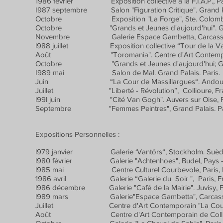
1986 février Exposition collective a la F.I.A.P., Pa
I987 septembre Salon "Figuration Critique". Grand Pal
Octobre Exposition "La Forge", Ste. Colombe su
Octobre "Grands et Jeunes d'aujourd'hui". Grand
Novembre Galerie Espace Gambetta, Carcasson
l988 juillet Exposition collective “Tour de la Vad
Août "Toromania". Centre d'Art Contemporain
Octobre "Grands et Jeunes d'aujourd'hui; Grand
I989 mai Salon de Mal. Grand Palais. Paris.
Juin “La Cour de Massillargues“. Andouze.
Juillet "Liberté - Révolution”, Collioure, Fra
l99l juin "Cité Van Gogh". Auvers sur Oise, F
Septembre "Femmes Peintres", Grand Palais. Par
Expositions Personnelles :
l979 janvier Galerie ‘Vantörs“, Stockholm. Suèd
l980 février Galerie "Achtenhoes", Budel, Pays -
l985 mai Centre Culturel Courbevole, Paris, F
1986 avril Galerie “Galerie du Soir ", Paris, Fr
l986 décembre Galerie "Café de la Mairie". Juvisy, F
l989 mars Galerie"Espace Gambetta", Carcasson
Juillet Centre d'Art Contemporain "La Cour de 
Août Centre d'Art Contemporain de Colliour