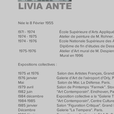
LlVlA ANTE
Née le 8 Février 1955
l97l - 1974 École Supérieure d'Arts Appliquées 
1974 - 1975 Atelier de peinture de M. Rohner.
1974 - 1976 Ecole Nationale Supérieure des Arts 
Diplôme de ﬁn d'études de Dessin et d'A
1975-1976 Atelier d'Art mural de M. Despierres. 
Mural en 1996
Expositions collectives :
1975 et 1976 Salon des Artistes Français, Grand Pa
l976 janvier Galerie d'Art de l‘aéroport d'Orly, Pa
Mai Salon de Mai. La Défense. Paris.
I979 avril Salon de Printemps “Farmek”. Stoc
l982 juin "Art Contemporain". Eindhoven, Pa
l984 décembre Exposition collective a la "Galerie Tro
1984-1985 "Art Contemporain", Centre Culturel, C
l985 janvier Salon “Figuration Critique". Grand Pal
Décembre Galerie "La Tempera“. Paris.