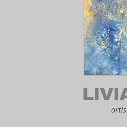
LlVl
artis